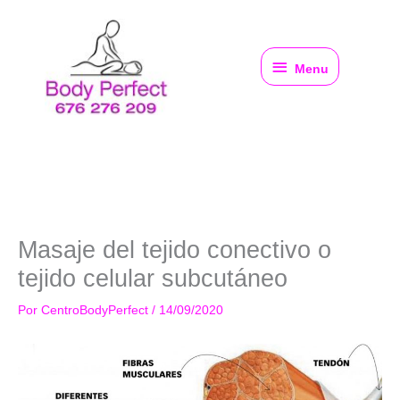
Ir
al
Menu
contenido
Menu
Masaje del tejido conectivo o
tejido celular subcutáneo
Por
CentroBodyPerfect
/
14/09/2020